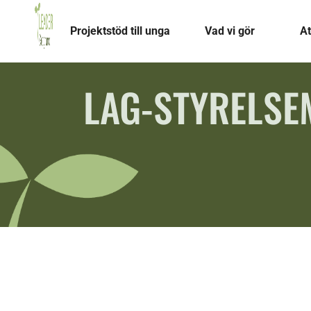
Projektstöd till unga
Vad vi gör
At
LAG-STYRELSE