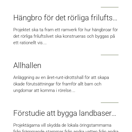
Hängbro för det rörliga friluftslivet
Projektet ska ta fram ett ramverk för hur hängbroar för
det rörliga friluftslivet ska konstrueras och byggas på
ett rationellt vis.…
Allhallen
Anläggning av en året-runt-idrottshall för att skapa
ökade förutsättningar för framför allt barn och
ungdomar att komma i rörelse.…
Förstudie att bygga landbaserad odling av sättfisk
Projektägarna vill skydda de lokala öringstammarna
från främmande stammar från andra vatten från andra