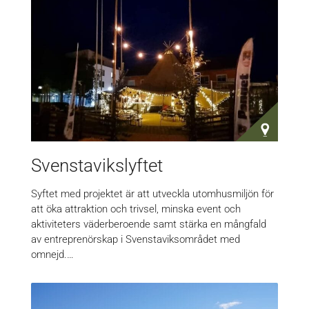
Svenstavikslyftet
Syftet med projektet är att utveckla utomhusmiljön för
att öka attraktion och trivsel, minska event och
aktiviteters väderberoende samt stärka en mångfald
av entreprenörskap i Svenstaviksområdet med
omnejd.…