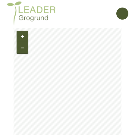
Alla beviljade projekt inom vårt
leaderområde