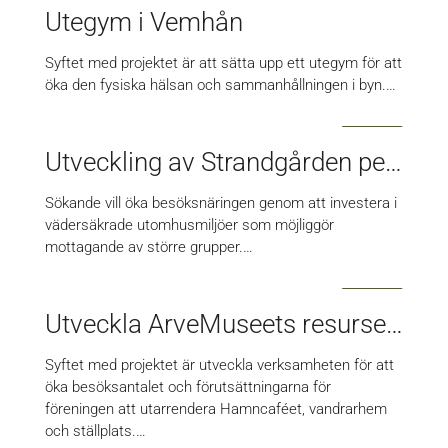
Utegym i Vemhån
Syftet med projektet är att sätta upp ett utegym för att
öka den fysiska hälsan och sammanhållningen i byn.…
Utveckling av Strandgården pensionat
Sökande vill öka besöksnäringen genom att investera i
vädersäkrade utomhusmiljöer som möjliggör
mottagande av större grupper.…
Utveckla ArveMuseets resurser, genom folkbildning och förnyelse
Syftet med projektet är utveckla verksamheten för att
öka besöksantalet och förutsättningarna för
föreningen att utarrendera Hamncaféet, vandrarhem
och ställplats.…