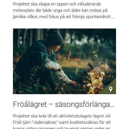
Projektet ska skapa en öppen och inkluderande
mötesplats där både unga och äldre kan mötas på
jämlika villkor, med fokus på att främja spontanidrott.…
Fröålägret – säsongsförlängande åtgärder
Projektet ska leda till att aktivitetsbolagets lägret vid
Fröå tjärn ”vädersäkras” samt kvalitetssäkras för att
kunna utöka säsongen och ta emot gäster under en