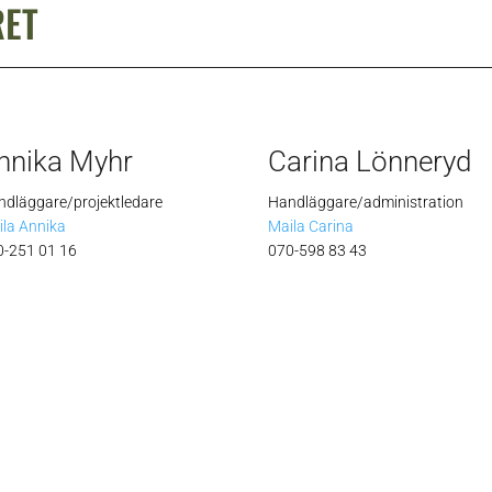
RET
nnika Myhr
Carina Lönneryd
ndläggare/projektledare
Handläggare/administration
ila Annika
Maila Carina
0-251 01 16
070-598 83 43