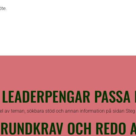
öte.
 LEADERPENGAR PASSA 
del av teman, sökbara stöd och annan information på sidan Ste
GRUNDKRAV OCH REDO AT