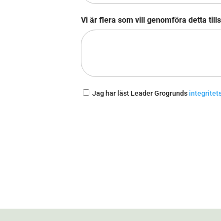
Vi är flera som vill genomföra detta ti
Samtycke
Jag har läst Leader Grogrunds
integritet
*
CAPTCHA