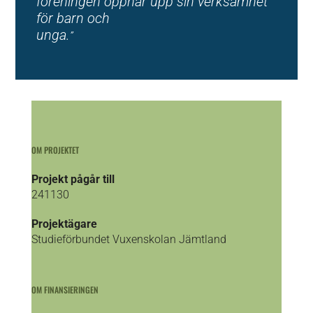
föreningen öppnar upp sin verksamhet
för barn och
unga.
”
OM PROJEKTET
Projekt pågår till
241130
Projektägare
Studieförbundet Vuxenskolan Jämtland
OM FINANSIERINGEN