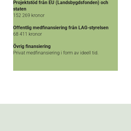
Projektstöd från EU (Landsbygdsfonden) och
staten
152 269 kronor
Offentlig medfinansiering från LAG-styrelsen
68 411 kronor
Övrig finansiering
Privat medfinansiering i form av ideell tid.