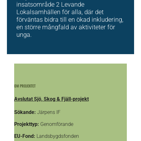
insatsområde 2 Levande
Lokalsamhällen för alla, där det
förväntas bidra till en ökad inkludering,
en större mångfald av aktiviteter för
unga.
OM PROJEKTET
Avslutat Sjö, Skog & Fjäll-projekt
Sökande:
Järpens IF
Projekttyp:
Genomförande
EU-Fond:
Landsbygdsfonden