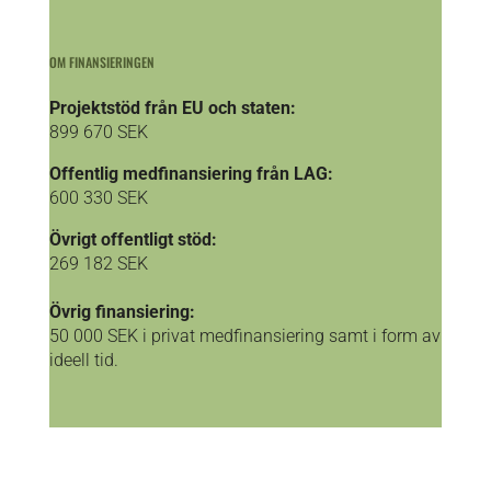
OM FINANSIERINGEN
Projektstöd från EU och staten:
899 670 SEK
Offentlig medfinansiering från LAG:
600 330 SEK
Övrigt offentligt stöd:
269 182 SEK
Övrig finansiering:
50 000 SEK i privat medfinansiering samt i form av
ideell tid.