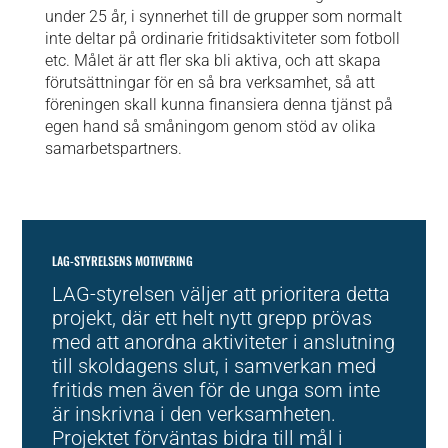
under 25 år, i synnerhet till de grupper som normalt
inte deltar på ordinarie fritidsaktiviteter som fotboll
etc. Målet är att fler ska bli aktiva, och att skapa
förutsättningar för en så bra verksamhet, så att
föreningen skall kunna finansiera denna tjänst på
egen hand så småningom genom stöd av olika
samarbetspartners.
LAG-STYRELSENS MOTIVERING
LAG-styrelsen väljer att prioritera detta
projekt, där ett helt nytt grepp prövas
med att anordna aktiviteter i anslutning
till skoldagens slut, i samverkan med
fritids men även för de unga som inte
är inskrivna i den verksamheten.
Projektet förväntas bidra till mål i