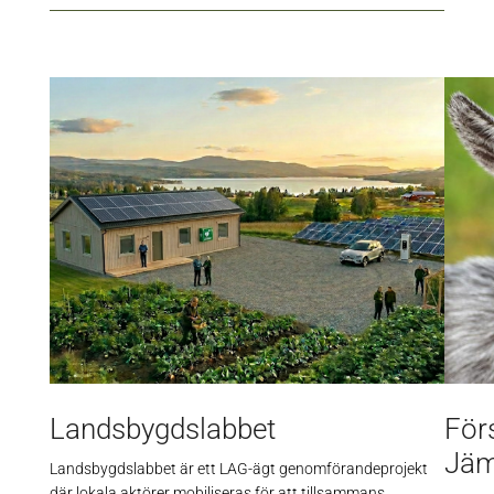
Landsbygdslabbet
För
Jäm
Landsbygdslabbet är ett LAG-ägt genomförandeprojekt
där lokala aktörer mobiliseras för att tillsammans