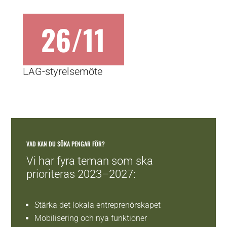
26/11
LAG-styrelsemöte
VAD KAN DU SÖKA PENGAR FÖR?
Vi har fyra teman som ska
prioriteras 2023–2027:
Stärka det lokala entreprenörskapet
Mobilisering och nya funktioner