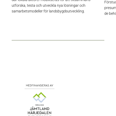
Förstud
utforska, testa och utveckla nya lösningar och
presumt
samarbetsmodeller för landsbygdsutveckling.
de behö